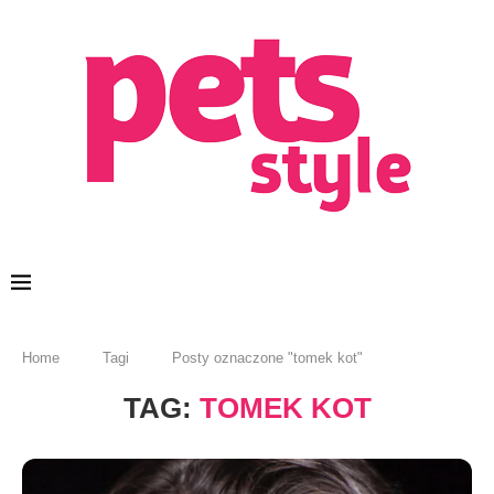
Home
Tagi
Posty oznaczone "tomek kot"
TAG:
TOMEK KOT