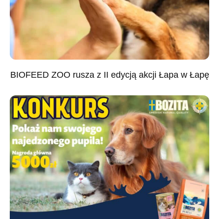
BIOFEED ZOO rusza z II edycją akcji Łapa w Łapę