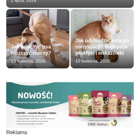
2 lipca, 2026
Jak odchudzić kota po
Jak oduczyć psa
sterylizacji? Najlepsze
niszczyć rzeczy?
praktyki i wskazówki
13 kwietnia, 2026
10 kwietnia, 2026
Reklama