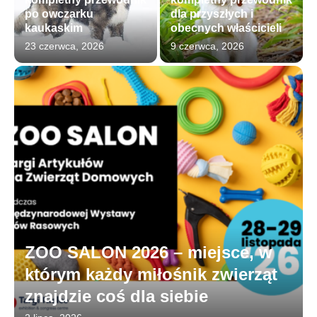
po owczarku
dla przyszłych i
kaukaskim
obecnych właścicieli
23 czerwca, 2026
9 czerwca, 2026
ZOO SALON 2026 – miejsce, w
którym każdy miłośnik zwierząt
znajdzie coś dla siebie