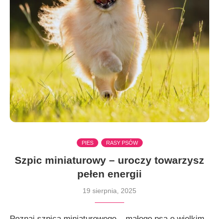
PIES
RASY PSÓW
Szpic miniaturowy – uroczy towarzysz
pełen energii
19 sierpnia, 2025
Poznaj szpica miniaturowego – małego psa o wielkim