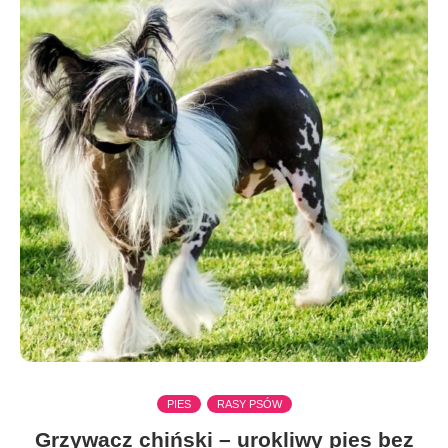
PIES
RASY PSÓW
Grzywacz chiński – urokliwy pies bez