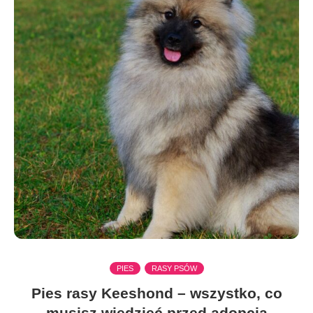
PIES
RASY PSÓW
Pies rasy Keeshond – wszystko, co
musisz wiedzieć przed adopcją