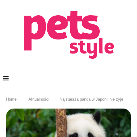
Home
Aktualności
Najstarsza panda w Japonii nie żyje