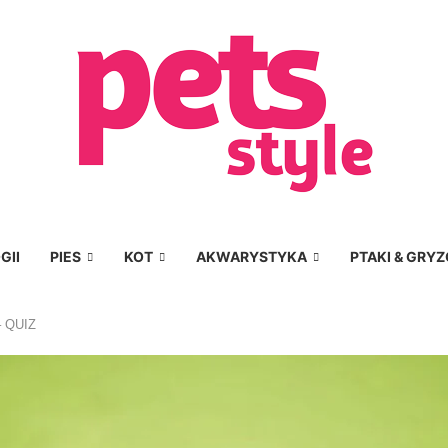
GII
PIES
KOT
AKWARYSTYKA
PTAKI & GRYZ
– QUIZ