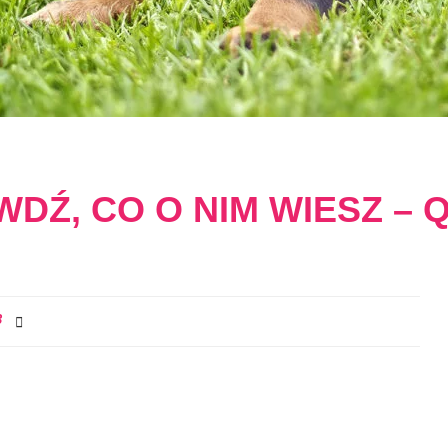
Ź, CO O NIM WIESZ – Q
3