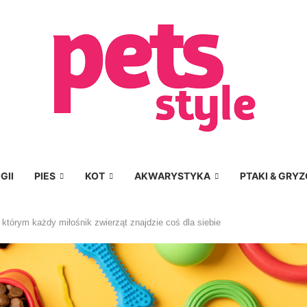
GII
PIES
KOT
AKWARYSTYKA
PTAKI & GRYZ
órym każdy miłośnik zwierząt znajdzie coś dla siebie