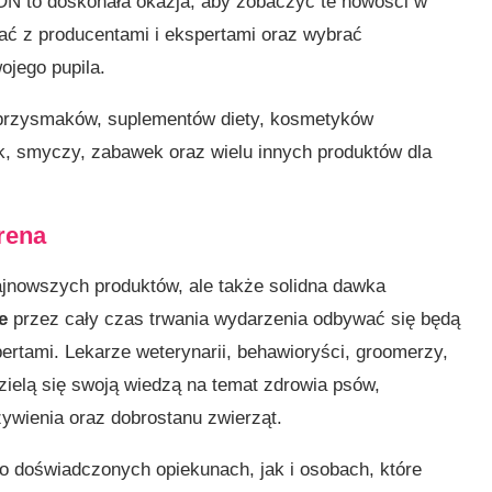
ON to doskonała okazja, aby zobaczyć te nowości w
ać z producentami i ekspertami oraz wybrać
ojego pupila.
 przysmaków, suplementów diety, kosmetyków
ek, smyczy, zabawek oraz wielu innych produktów dla
rena
jnowszych produktów, ale także solidna dawka
e
przez cały czas trwania wydarzenia odbywać się będą
pertami. Lekarze weterynarii, behawioryści, groomerzy,
dzielą się swoją wiedzą na temat zdrowia psów,
 żywienia oraz dobrostanu zwierząt.
 doświadczonych opiekunach, jak i osobach, które