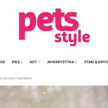
GII
PIES
KOT
AKWARYSTYKA
PTAKI & GRYZ
po owczarku kaukaskim