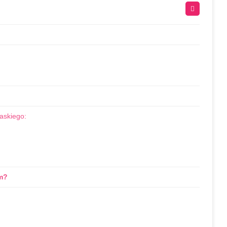
askiego:
m?