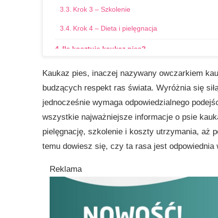
Krok 3 – Szkolenie
Krok 4 – Dieta i pielęgnacja
Ile kosztuje kaukaz pies?
Najczęstsze błędy przy opiece nad kaukazem
Kaukaz pies, inaczej nazywany owczarkiem kauk
budzących respekt ras świata. Wyróżnia się sił
Dlaczego warto wybrać kaukaza?
jednocześnie wymaga odpowiedzialnego podejści
FAQ – Najczęstsze pytania o psa kaukaza
wszystkie najważniejsze informacje o psie kauka
Gotowy na psa kaukaza?
pielęgnację, szkolenie i koszty utrzymania, aż p
temu dowiesz się, czy ta rasa jest odpowiednia 
Reklama