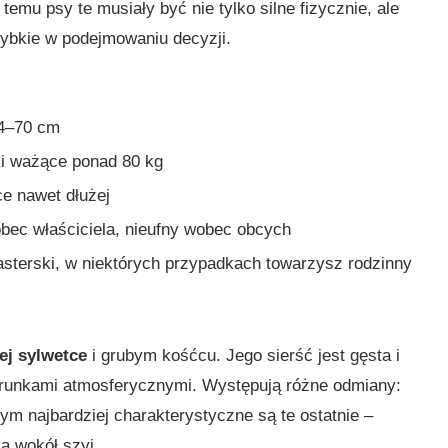
temu psy te musiały być nie tylko silne fizycznie, ale
ybkie w podejmowaniu decyzji.
64–70 cm
ki ważące ponad 80 kg
ce nawet dłużej
obec właściciela, nieufny wobec obcych
pasterski, w niektórych przypadkach towarzysz rodzinny
ej sylwetce
i grubym kośćcu. Jego sierść jest gęsta i
warunkami atmosferycznymi. Występują różne odmiany:
ym najbardziej charakterystyczne są te ostatnie –
ą wokół szyi.