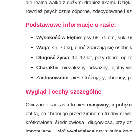
ale realna walka z dużymi drapieżnikami. Dzięki 
również psychicznie odporne, zdecydowane i sz
Podstawowe informacje o rasie:
Wysokość w kłębie
: psy 68–75 cm, suki 
Waga
: 45–70 kg, choć zdarzają się osobni
Długość życia
: 10–12 lat, przy dobrej opie
Charakter
: niezależny, odważny, lojalny w
Zastosowanie
: pies stróżujący, obronny, 
Wygląd i cechy szczególne
Owczarek kaukaski to pies
masywny, o potężn
obfita, co chroni go przed zimnem i trudnymi 
krótkowłosa, średniowłosa i długowłosa, przy cz
imponujące, „lwio” wyglądające psy z bujną kryz