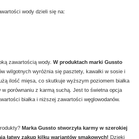
artości wody dzieli się na:
soką zawartością wody.
W produktach marki Gussto
w wilgotnych wyróżnia się pasztety, kawałki w sosie i
dużą ilość mięsa, co skutkuje wyższym poziomem białka
w porównaniu z karmą suchą. Jest to świetna opcja
awartości białka i niższej zawartości węglowodanów.
produkty?
Marka Gussto stworzyła karmy w szerokiej
ją łatwy zakup kilku wariantów smakowych!
Dzięki