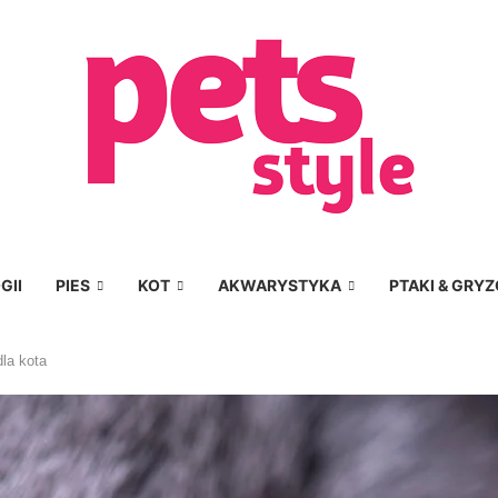
GII
PIES
KOT
AKWARYSTYKA
PTAKI & GRYZ
la kota