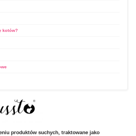
y kotów?
owe
ieniu produktów suchych, traktowane jako