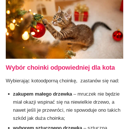
Wybór choinki odpowiedniej dla kota
Wybierając kotoodporną choinkę, zastanów się nad:
zakupem małego drzewka
– mruczek nie będzie
miał okazji wspinać się na niewielkie drzewo, a
nawet jeśli je przewróci, nie spowoduje ono takich
szkód jak duża choinka;
wyborem sztucznego drzewka
– sztuczna