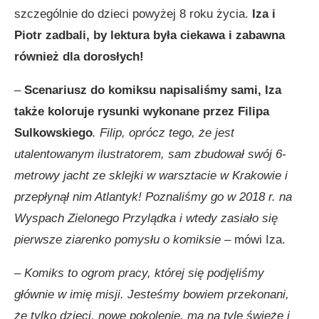
szczególnie do dzieci powyżej 8 roku życia.
Iza i
Piotr zadbali, by lektura była ciekawa i zabawna
również dla dorosłych!
–
Scenariusz do komiksu napisaliśmy sami, Iza
także koloruje rysunki wykonane przez Filipa
Sulkowskiego
. Filip, oprócz tego, że jest
utalentowanym ilustratorem, sam zbudował swój 6-
metrowy jacht ze sklejki w warsztacie w Krakowie i
przepłynął nim Atlantyk! Poznaliśmy go w 2018 r. na
Wyspach Zielonego Przylądka i wtedy zasiało się
pierwsze ziarenko pomysłu o komiksie
– mówi Iza.
– Komiks to ogrom pracy, której się podjęliśmy
głównie w imię misji. Jesteśmy bowiem przekonani,
że tylko dzieci, nowe pokolenie, ma na tyle świeże i