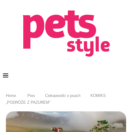
Home
Pies
Ciekawostki o psach
KOMIKS
„PODRÓŻE Z PAZUREM”