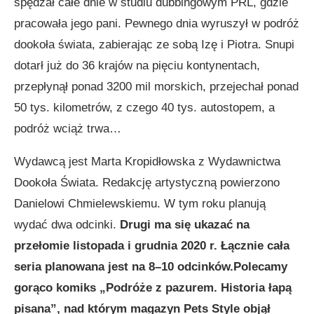
spędzał całe dnie w studiu dubbingowym PRL, gdzie
pracowała jego pani. Pewnego dnia wyruszył w podróż
dookoła świata, zabierając ze sobą Izę i Piotra. Snupi
dotarł już do 36 krajów na pięciu kontynentach,
przepłynął ponad 3200 mil morskich, przejechał ponad
50 tys. kilometrów, z czego 40 tys. autostopem, a
podróż wciąż trwa…
Wydawcą jest Marta Kropidłowska z Wydawnictwa
Dookoła Świata. Redakcję artystyczną powierzono
Danielowi Chmielewskiemu. W tym roku planują
wydać dwa odcinki.
Drugi ma się ukazać na
przełomie listopada i grudnia 2020 r. Łącznie cała
seria planowana jest na 8–10 odcinków.Polecamy
gorąco komiks „Podróże z pazurem. Historia łapą
pisana”, nad którym magazyn Pets Style objął