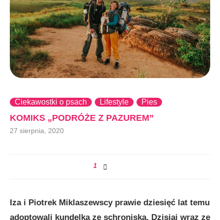
Ciekawostki o psach
Lifestyle
Pies
KOMIKS „PODRÓŻE Z PAZUREM”
27 sierpnia, 2020
1
Iza i Piotrek Miklaszewscy prawie dziesięć lat temu
adoptowali kundelka ze schroniska. Dzisiaj wraz ze