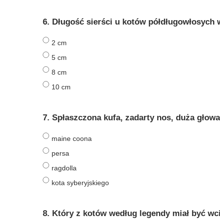
6. Długość sierści u kotów półdługowłosych
2 cm
5 cm
8 cm
10 cm
7. Spłaszczona kufa, zadarty nos, duża głowa
maine coona
persa
ragdolla
kota syberyjskiego
8. Który z kotów według legendy miał być w