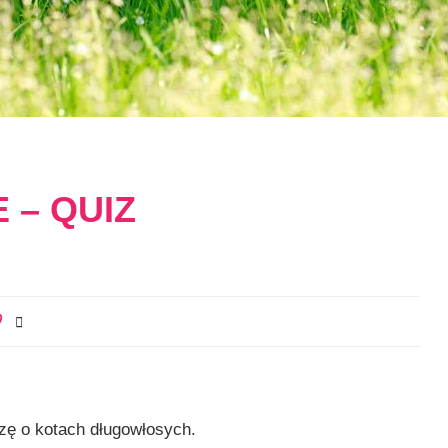
 – QUIZ
0
zę o kotach długowłosych.