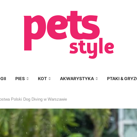
GII
PIES
KOT
AKWARYSTYKA
PTAKI & GRYZ
rzostwa Polski Dog Diving w Warszawie