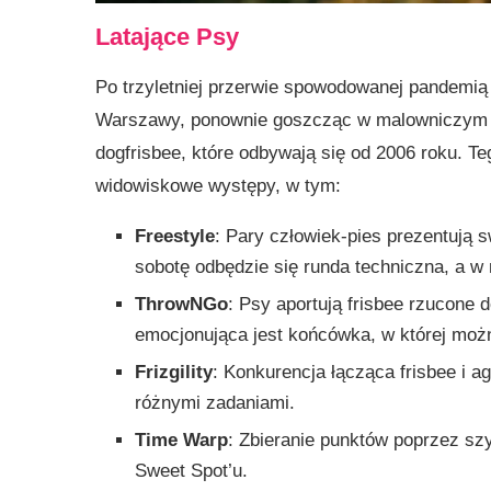
Latające Psy
Po trzyletniej przerwie spowodowanej pandemią 
Warszawy, ponownie goszcząc w malowniczym Wi
dogfrisbee, które odbywają się od 2006 roku. T
widowiskowe występy, w tym:
Freestyle
: Pary człowiek-pies prezentują
sobotę odbędzie się runda techniczna, a w
ThrowNGo
: Psy aportują frisbee rzucone
emocjonująca jest końcówka, w której moż
Frizgility
: Konkurencja łącząca frisbee i a
różnymi zadaniami.
Time Warp
: Zbieranie punktów poprzez sz
Sweet Spot’u.