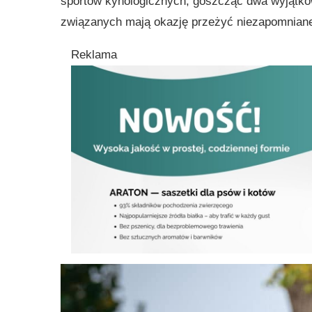
sportów kynologicznych, goszcząc dwa wyjątkow
związanych mają okazję przeżyć niezapomnian
Reklama