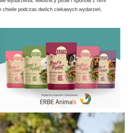
e wydarzenia. Miłośnicy psów i sportów z nimi
e chwile podczas dwóch ciekawych wydarzeń.