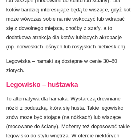
lub wiszące (mocowane do sufitu lub ściany). Dla
kotów bardziej interesujące będą te wiszące, gdyż kot
może wówczas sobie na nie wskoczyć lub wdrapać
się z dowolnego miejsca, choćby z szafy, a to
dodatkowa atrakcja dla kotów lubiących akrobacje
(np. norweskich leśnych lub rosyjskich niebieskich).
Legowiska – hamaki są dostępne w cenie 30–80
złotych.
Legowisko – huśtawka
To alternatywa dla hamaka. Wystarczą drewniane
nóżki z poduszką, która się huśta. Takie legowisko
znów może być stojące (na nóżkach) lub wiszące
(mocowane do ściany). Możemy też dopasować takie
legowisko do stylu wnętrza. W ofercie niektórych