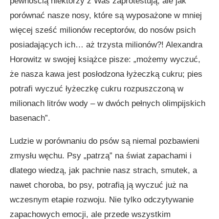
pewnością niektórzy z Was zaprotestują, ale jak
porównać nasze nosy, które są wyposażone w mniej
więcej sześć milionów receptorów, do nosów psich
posiadających ich… aż trzysta milionów?! Alexandra
Horowitz w swojej książce pisze: „możemy wyczuć,
że nasza kawa jest posłodzona łyżeczką cukru; pies
potrafi wyczuć łyżeczkę cukru rozpuszczoną w
milionach litrów wody – w dwóch pełnych olimpijskich
basenach”.
Ludzie w porównaniu do psów są niemal pozbawieni
zmysłu węchu. Psy „patrzą” na świat zapachami i
dlatego wiedzą, jak pachnie nasz strach, smutek, a
nawet choroba, bo psy, potrafią ją wyczuć już na
wczesnym etapie rozwoju. Nie tylko odczytywanie
zapachowych emocji, ale przede wszystkim