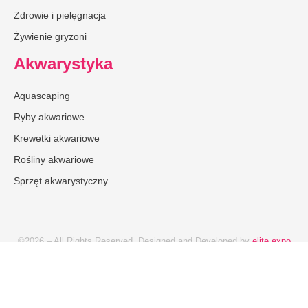
Zdrowie i pielęgnacja
Żywienie gryzoni
Akwarystyka
Aquascaping
Ryby akwariowe
Krewetki akwariowe
Rośliny akwariowe
Sprzęt akwarystyczny
©2026 – All Rights Reserved. Designed and Developed by
elite expo
Reklama
Redakcja
Polityka prywatności
Regulamin konkursu