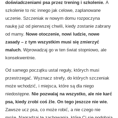
doświadczeniami psa przez trening i szkolenie.
A
szkolenie to nic innego jak celowe, zaplanowane
uczenie. Szczeniak w nowym domu rozpoczyna
naukę już od pierwszej chwili, kiedy zostanie zabrany
od mamy.
Nowe otoczenie, nowi ludzie, nowe
zasady – z tym wszystkim musi się zmierzyć
maluch.
Wprowadzaj go w ten świat stopniowo, ale
konsekwentnie.
Od samego początku ustal reguły, których musi
przestrzegać. Wyznacz strefy, do których szczeniak
może wchodzić, i miejsca, które są dla niego
niedostępne.
Nie pozwalaj na wszystko, ale nie karć
psa, kiedy zrobi coś źle. On tego jeszcze nie wie.
Zawsze ucz psa, co może robić, a nie czego nie
może. Nagradzaj te zachowania, które Ci się podobają