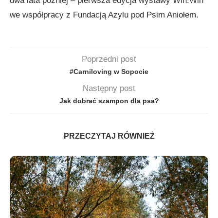
dwa lata później – pierwsza edycja wystawy Win:Win
we współpracy z Fundacją Azylu pod Psim Aniołem.
Poprzedni post
#Carniloving w Sopocie
Następny post
Jak dobrać szampon dla psa?
PRZECZYTAJ RÓWNIEŻ