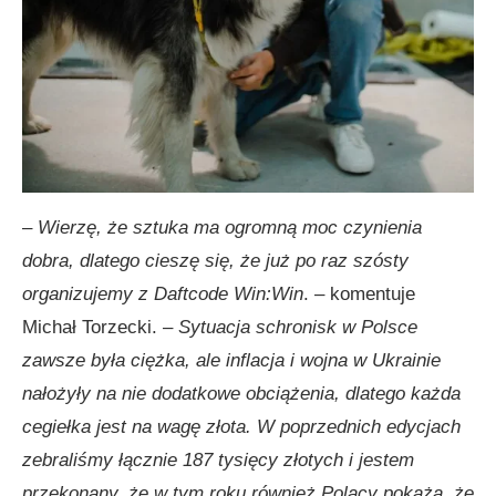
–
Wierzę, że sztuka ma ogromną moc czynienia
dobra, dlatego cieszę się, że już po raz szósty
organizujemy z Daftcode Win:Win
. – komentuje
Michał Torzecki. –
Sytuacja schronisk w Polsce
zawsze była ciężka, ale inflacja i wojna w Ukrainie
nałożyły na nie dodatkowe obciążenia, dlatego każda
cegiełka jest na wagę złota. W poprzednich edycjach
zebraliśmy łącznie 187 tysięcy złotych i jestem
przekonany, że w tym roku również Polacy pokażą, że