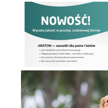
FAQ
Co można robić z psem na spacerze?
Jak uatrakcyjnić psu spacer?
Jakie są najlepsze zabawy z psem?
Ile razy dziennie wychodzić z psem?
Podsumowanie – idealny spacer z psem