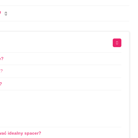
0
e?
a?
?
wać idealny spacer?