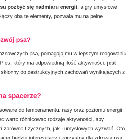
su pozbyć się nadmiaru energii
, a gry umysłowe
y łączy oba te elementy, pozwala mu na pełne
ozwój psa?
 poznawczych psa, pomagają mu w lepszym reagowaniu
Pies, który ma odpowiednią ilość aktywności,
jest
j skłonny do destrukcyjnych zachowań wynikających z
 na spacerze?
sowane do temperamentu, rasy oraz poziomu energii
ięc warto różnicować rodzaje aktywności, aby
ki zarówno fizycznych, jak i umysłowych wyzwań. Oto
cer będzie interesujący i korzystny dla zdrowia psa.