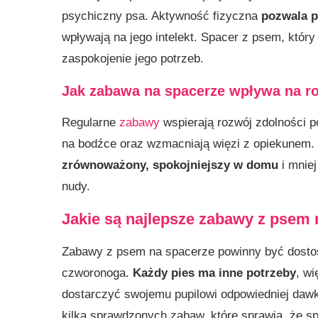
psychiczny psa. Aktywność fizyczna
pozwala p
wpływają na jego intelekt. Spacer z psem, któr
zaspokojenie jego potrzeb.
Jak zabawa na spacerze wpływa na r
Regularne
zabawy
wspierają rozwój zdolności
na bodźce oraz wzmacniają więzi z opiekunem. 
zrównoważony, spokojniejszy w domu
i mnie
nudy.
Jakie są najlepsze zabawy z psem
Zabawy z psem na spacerze powinny być dosto
czworonoga.
Każdy pies ma inne potrzeby
, w
dostarczyć swojemu pupilowi odpowiedniej daw
kilka sprawdzonych zabaw, które sprawią, że spa