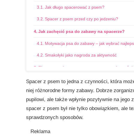
Jak długo spacerować z psem?
Spacer z psem przed czy po jedzeniu?
Jak zachęcić psa do zabawy na spacerze?
Motywacja psa do zabawy – jak wybrać najlep
Smakołyki jako nagroda za aktywność
Elementy zabawy z psem – co warto włączyć d
Interakcje z innymi psami
Spacer z psem to jedna z czynności, która może
niej różnorodne formy zabawy. Dobrze zorganiz
Używanie zabawek na spacerze
pupilowi, ale także wpłynie pozytywnie na jego 
Włączanie smakołyków jako nagrody
spacer z psem był nie tylko obowiązkiem, ale t
Karmy Tasty jako część aktywności na spacerz
sprawdzonych sposobów.
Karmy Tasty w zabawach węchowych i jako na
Reklama