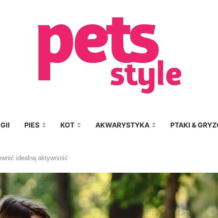
GII
PIES
KOT
AKWARYSTYKA
PTAKI & GRYZ
ewnić idealną aktywność