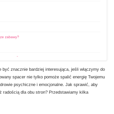
sze zabawy?
o spaceru?
 być znacznie bardziej interesująca, jeśli włączymy do
owany spacer nie tylko pomoże spalić energię Twojemu
zdrowie psychiczne i emocjonalne. Jak sprawić, aby
eż radością dla obu stron? Przedstawiamy kilka
e
grody