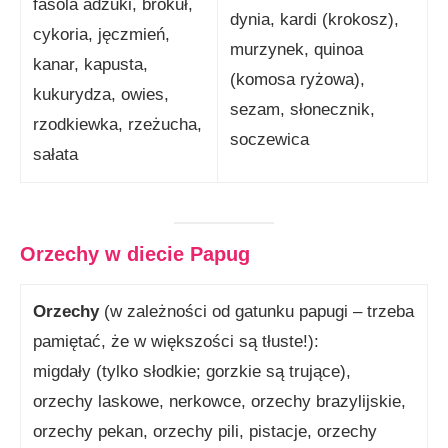
fasola adzuki, brokuł,
dynia, kardi (krokosz),
cykoria, jęczmień,
murzynek, quinoa
kanar, kapusta,
(komosa ryżowa),
kukurydza, owies,
sezam, słonecznik,
rzodkiewka, rzeżucha,
soczewica
sałata
Orzechy w diecie Papug
Orzechy
(w zależności od gatunku papugi – trzeba
pamiętać, że w większości są tłuste!):
migdały (tylko słodkie; gorzkie są trujące),
orzechy laskowe, nerkowce, orzechy brazylijskie,
orzechy pekan, orzechy pili, pistacje, orzechy