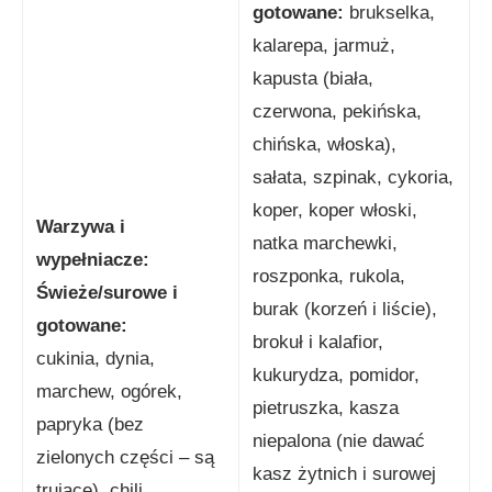
gotowane:
brukselka,
kalarepa, jarmuż,
kapusta (biała,
czerwona, pekińska,
chińska, włoska),
sałata, szpinak, cykoria,
koper, koper włoski,
Warzywa i
natka marchewki,
wypełniacze:
roszponka, rukola,
Świeże/surowe i
burak (korzeń i liście),
gotowane:
brokuł i kalafior,
cukinia, dynia,
kukurydza, pomidor,
marchew, ogórek,
pietruszka, kasza
papryka (bez
niepalona (nie dawać
zielonych części – są
kasz żytnich i surowej
trujące), chili,