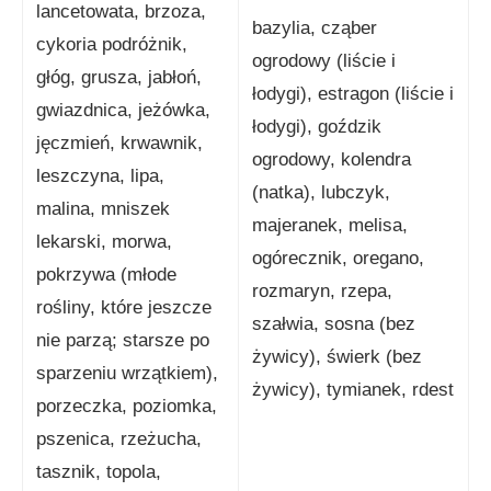
lancetowata, brzoza,
bazylia, cząber
cykoria podróżnik,
ogrodowy (liście i
głóg, grusza, jabłoń,
łodygi), estragon (liście i
gwiazdnica, jeżówka,
łodygi), goździk
jęczmień, krwawnik,
ogrodowy, kolendra
leszczyna, lipa,
(natka), lubczyk,
malina, mniszek
majeranek, melisa,
lekarski, morwa,
ogórecznik, oregano,
pokrzywa (młode
rozmaryn, rzepa,
rośliny, które jeszcze
szałwia, sosna (bez
nie parzą; starsze po
żywicy), świerk (bez
sparzeniu wrzątkiem),
żywicy), tymianek, rdest
porzeczka, poziomka,
pszenica, rzeżucha,
tasznik, topola,