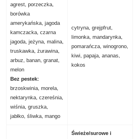
agrest, porzeczka,
borówka
amerykańska, jagoda
cytryna, grejpfrut,
kamczacka, czarna
limonka, mandarynka,
jagoda, jeżyna, malina,
pomarańcza, winogrono,
truskawka, żurawina,
kiwi, papaja, ananas,
arbuz, banan, granat,
kokos
melon
Bez pestek:
brzoskwinia, morela,
nektarynka, czereśnia,
wiśnia, gruszka,
jabłko, śliwka, mango
Świeże/surowe i