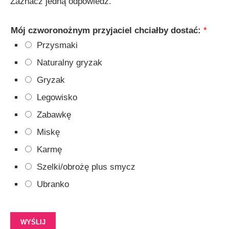
Zaznacz jedną odpowiedź.
Mój czworonożnym przyjaciel chciałby dostać:
*
Przysmaki
Naturalny gryzak
Gryzak
Legowisko
Zabawkę
Miskę
Karmę
Szelki/obrożę plus smycz
Ubranko
WYŚLIJ