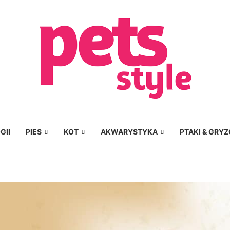
GII
PIES
KOT
AKWARYSTYKA
PTAKI & GRYZ