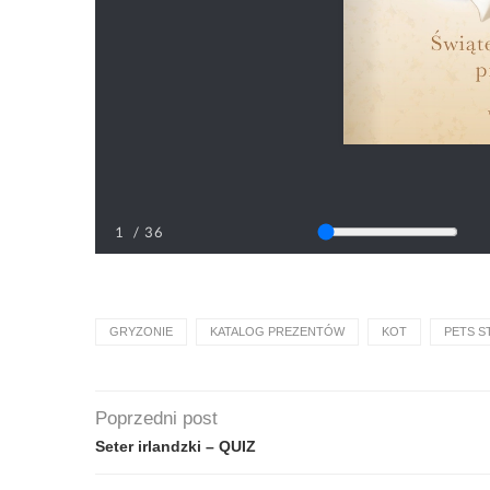
GRYZONIE
KATALOG PREZENTÓW
KOT
PETS S
Poprzedni post
Seter irlandzki – QUIZ