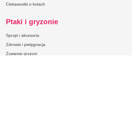
Ciekawostki o kotach
Ptaki i gryzonie
Sprzęt i akcesoria
Zdrowie i pielęgnacja
Żywienie gryzoni
Akwarystyka
Aquascaping
Ryby akwariowe
Krewetki akwariowe
Rośliny akwariowe
Sprzęt akwarystyczny