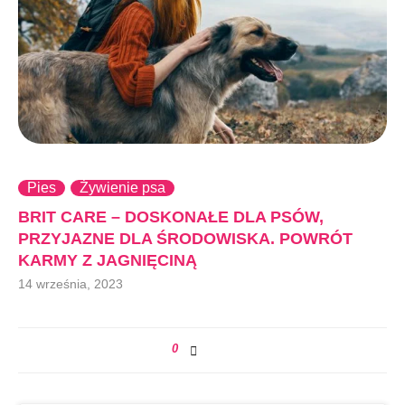
Pies
Żywienie psa
BRIT CARE – DOSKONAŁE DLA PSÓW,
PRZYJAZNE DLA ŚRODOWISKA. POWRÓT
KARMY Z JAGNIĘCINĄ
14 września, 2023
0