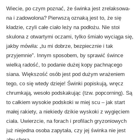
Wiecie, po czym poznać, że świnka jest zrelaksowa­
na i zadowolona? Pierwszą oznaką jest to, że się
kładzie, czyli całe ciało leży na podłożu. Nie stoi
skulona z otwartymi oczami, tylko śmiało wyciąga się,
jakby mówiła: „tu mi dobrze, bezpiecznie i tak
przyjemnie”. Innym sposobem, by sprawić śwince
wielką radość, to podanie dużej kopy pachnącego
siana. Większość osób jest pod dużym wrażeniem
tego, co się wtedy dzieje! Świnki popiskują, wręcz
chrumkają, wesoło podskaku­jąc (tzw. popcorning). Są
to całkiem wysokie podskoki w miej scu – jak start
małej rakiety, a niekiedy dzikie wyskoki z wy­gięciem
ciała. Uwierzcie, na forach i profilach gryzoniowych
już niejedna osoba zapytała, czy jej świnka nie jest
aby chora.