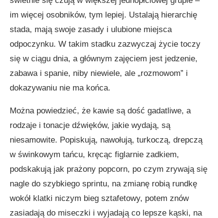
świetnie się czują w większej jednopłciowej grupie –
im więcej osobników, tym lepiej. Ustalają hierarchię
stada, mają swoje zasady i ulubione miejsca
odpoczynku. W takim stadku zazwyczaj życie toczy
się w ciągu dnia, a głównym zajęciem jest jedzenie,
zabawa i spanie, niby niewiele, ale „rozmowom” i
dokazywaniu nie ma końca.
Można powiedzieć, że kawie są dość gadatliwe, a
rodzaje i tonacje dźwięków, jakie wydają, są
niesamowite. Popiskują, nawołują, turkoczą, drepczą
w świnkowym tań­cu, kręcąc figlarnie zadkiem,
podskakują jak prażony popcorn, po czym zrywają się
nagle do szybkiego sprintu, na zmianę robią rundkę
wokół klatki niczym bieg sztafetowy, potem znów
zasiadają do miseczki i wyjadają co lepsze kąski, na