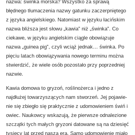
nazwa: świnka morska? Wszystko za sprawą
błędnego tłumaczenia nazwy gatunku zaczerpniętego
z języka angiel­skiego. Natomiast w języku łacińskim
nazwa bliższa jest słowu „kawia” niż „świnka”. Co
ciekawe, w języku angielskim ciągle obowiązuje
nazwa „guinea pig”, czyli wciąż jednak… świnka. Po
pięciu latach obowiązywania nowego terminu można
stwierdzić, że wiele osób pozostało przy poprzedniej
nazwie.
Kawia domowa to gryzoń, roślinożerca i jedno z
najdłużej towarzyszących nam stworzeń. Jej pojawie­
nie się zbiegło się praktycznie z udomowieniem świń i
owiec. Naukowcy wskazują, że pierwsze odnalezione
szczątki tych małych gryzoni datowane są na dziesięć
tysięcy lat przed naszą erą. Samo udomowienie miało