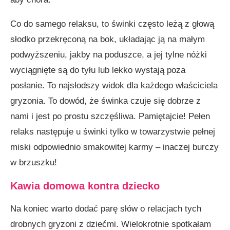
Co do samego relaksu, to świnki często leżą z głową
słodko przekręconą na bok, układając ją na małym
podwyż­szeniu, jakby na poduszce, a jej tylne nóżki
wyciągnięte są do tyłu lub lekko wystają poza
posłanie. To najsłodszy widok dla każdego właściciela
gryzonia. To dowód, że świn­ka czuje się dobrze z
nami i jest po prostu szczęśliwa. Pamię­tajcie! Pełen
relaks następuje u świnki tylko w towarzystwie pełnej
miski odpowiednio smakowitej karmy – inaczej burczy
w brzuszku!
Kawia domowa kontra dziecko
Na koniec warto dodać parę słów o relacjach tych
drobnych gryzoni z dziećmi. Wielokrotnie spotkałam