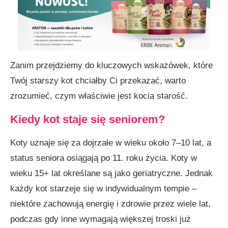
Jak wspierać kociego seniora?
Starsze koty wymagają częstszych wizyt u
lekarza weterynarii
Dlaczego regularne wizyty są tak ważne?
Zanim przejdziemy do kluczowych wskazówek, które
Twój starszy kot chciałby Ci przekazać, warto
Okazuj kociemu seniorowi miłość
zrozumieć, czym właściwie jest kocia starość.
Jak okazać starszemu kotu miłość?
Kiedy kot staje się seniorem?
FAQ – Najczęściej zadawane pytania o starsze
koty
Koty uznaje się za dojrzałe w wieku około 7–10 lat, a
Kiedy kot staje się seniorem?
status seniora osiągają po 11. roku życia. Koty w
wieku 15+ lat określane są jako geriatryczne. Jednak
Jakie są objawy starzenia się u kota?
każdy kot starzeje się w indywidualnym tempie –
Jak długo żyje kot domowy?
niektóre zachowują energię i zdrowie przez wiele lat,
Co podawać starszemu kotu do jedzenia?
podczas gdy inne wymagają większej troski już