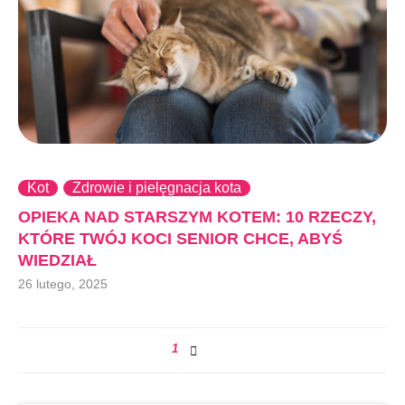
Kot
Zdrowie i pielęgnacja kota
OPIEKA NAD STARSZYM KOTEM: 10 RZECZY,
KTÓRE TWÓJ KOCI SENIOR CHCE, ABYŚ
WIEDZIAŁ
26 lutego, 2025
1