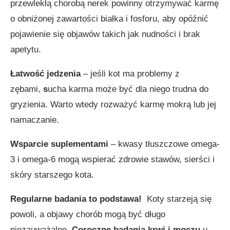
przewlekłą chorobą nerek powinny otrzymywać karmę
o obniżonej zawartości białka i fosforu, aby opóźnić
pojawienie się objawów takich jak nudności i brak
apetytu.
Łatwość jedzenia
– jeśli kot ma problemy z
zębami,
s
ucha karma może być dla niego trudna do
gryzienia. Warto wtedy rozważyć karmę mokrą lub jej
namaczanie.
Wsparcie suplementami
– kwasy tłuszczowe omega-
3 i omega-6 mogą wspierać zdrowie stawów, sierści i
skóry starszego kota.
Regularne badania to podstawa!
Koty starzeją się
powoli, a objawy chorób mogą być długo
niezauważalne.
Coroczne badania krwi i moczu
u