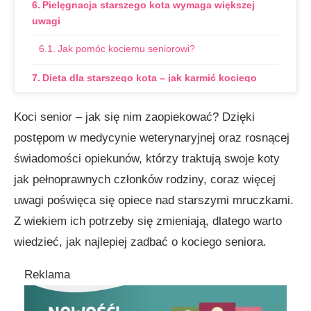
Pielęgnacja starszego kota wymaga większej
uwagi
Jak pomóc kociemu seniorowi?
Dieta dla starszego kota – jak karmić kociego
seniora?
Koci senior – jak się nim zaopiekować? Dzięki
Jak dobrać dietę dla starszego kota?
postępom w medycynie weterynaryjnej oraz rosnącej
Kocie zmysły nie są już takie jak kiedyś
świadomości opiekunów, którzy traktują swoje koty
jak pełnoprawnych członków rodziny, coraz więcej
Jak ułatwić życie kotu z osłabionymi zmysłami?
uwagi poświęca się opiece nad starszymi mruczkami.
Starsze koty nadal mogą się bawić
Z wiekiem ich potrzeby się zmieniają, dlatego warto
Jak dostosować zabawę do wieku kota?
wiedzieć, jak najlepiej zadbać o kociego seniora.
Starsze koty potrzebują DUŻO wody
Reklama
Koci seniorzy lubią swoją rutynę