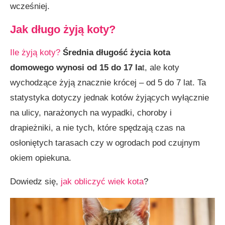
wcześniej.
Jak poprawić komfort życia starszego kota?
Podsumowanie
Jak długo żyją koty?
Ile żyją koty?
Średnia długość życia kota
domowego wynosi od 15 do 17 la
t, ale koty
wychodzące żyją znacznie krócej – od 5 do 7 lat. Ta
statystyka dotyczy jednak kotów żyjących wyłącznie
na ulicy, narażonych na wypadki, choroby i
drapieżniki, a nie tych, które spędzają czas na
osłoniętych tarasach czy w ogrodach pod czujnym
okiem opiekuna.
Dowiedz się,
jak obliczyć wiek kota
?