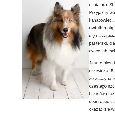
miniatura. Sh
Przyjazny wob
kanapowiec.
uwielbia się
się na zajęci
pasterski, dl
owiec lub mni
Jest to pies,
człowieka.
Si
że zaczyna pi
częstego szcz
hałasów oraz
dobrze się c
okazać się w