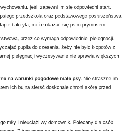
 wychowaniu, jeśli zapewni im się odpowiedni start.
a psiego przedszkola oraz podstawowego posłuszeństwa,
 złapie bakcyla, może okazać się psim prymusem.
twowa, przez co wymaga odpowiedniej pielęgnacji.
zajać pupila do czesania, żeby nie było kłopotów z
larnej pielęgnacji wyczesywanie nie sprawia większych
orne na warunki pogodowe małe psy.
Nie straszne im
atem ich bujna sierść doskonale chroni skórę przed
tego miły i nieuciążliwy domownik. Polecany dla osób