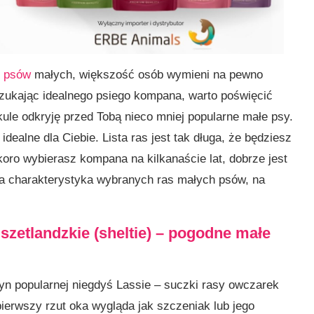
y psów
małych, większość osób wymieni na pewno
Szukając idealnego psiego kompana, warto poświęcić
ykule odkryję przed Tobą nieco mniej popularne małe psy.
dealne dla Ciebie. Lista ras jest tak długa, że będziesz
oro wybierasz kompana na kilkanaście lat, dobrze jest
ka charakterystyka wybranych ras małych psów, na
szetlandzkie (sheltie) – pogodne małe
yn popularnej niegdyś Lassie – suczki rasy owczarek
ierwszy rzut oka wygląda jak szczeniak lub jego