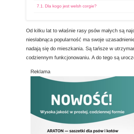
Dla kogo jest welsh corgie?
Schipperke
Od kilku lat to właśnie rasy psów małych są na
Dla kogo jest ta mała rasa psów?
niesłabnąca popularność ma swoje uzasadnienie
Terriery szkockie – uparte małe psy
nadają się do mieszkania. Są tańsze w utrzymani
Wygląd terriera szkockiego
codziennym funkcjonowaniu. A do tego są urocze
Dla kogo są te małe psy?
Reklama
Małe psy – rasy do mieszkania
Małe rasy psów z włosami
Małe rasy psów dla dzieci
Małe psy – podsumowanie