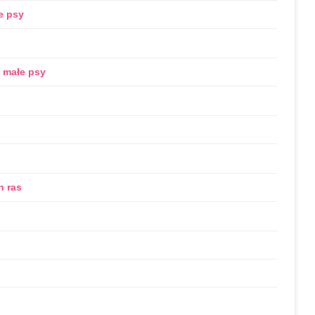
e psy
e małe psy
h ras