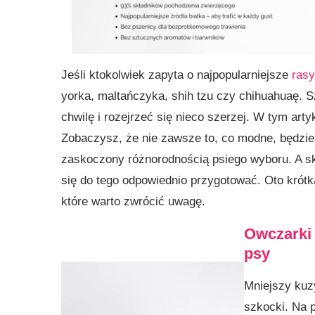
Jeśli ktokolwiek zapyta o najpopularniejsze
ras
yorka, maltańczyka, shih tzu czy chihuahuaę. 
chwilę i rozejrzeć się nieco szerzej. W tym art
Zobaczysz, że nie zawsze to, co modne, będzie i
zaskoczony różnorodnością psiego wyboru. A sk
się do tego odpowiednio przygotować. Oto krót
które warto zwrócić uwagę.
Owczarki 
psy
Mniejszy kuz
szkocki. Na p