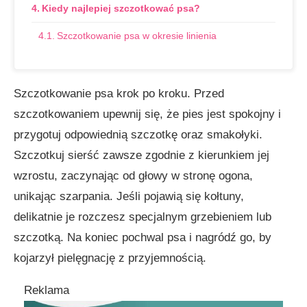
Kiedy najlepiej szczotkować psa?
Szczotkowanie psa w okresie linienia
Pielęgnacja sierści w okresie zimowym i letnim
Najlepsze pory dnia na szczotkowanie psa
Szczotkowanie psa krok po kroku. Przed
szczotkowaniem upewnij się, że pies jest spokojny i
Rodzaje szczotek do szczotkowania psa
przygotuj odpowiednią szczotkę oraz smakołyki.
Szczotka z włosiem
Szczotkuj sierść zawsze zgodnie z kierunkiem jej
Szczotka do rozczesywania i usuwania kołtunów
wzrostu, zaczynając od głowy w stronę ogona,
unikając szarpania. Jeśli pojawią się kołtuny,
Grzebień do wyczesywania podszerstka
delikatnie je rozczesz specjalnym grzebieniem lub
Rękawica do pielęgnacji sierści
szczotką. Na koniec pochwal psa i nagródź go, by
Korzyści ze szczotkowania psa dla zdrowia i
kojarzył pielęgnację z przyjemnością.
samopoczucia
Reklama
Redukcja linienia i zmniejszenie ilości sierści w