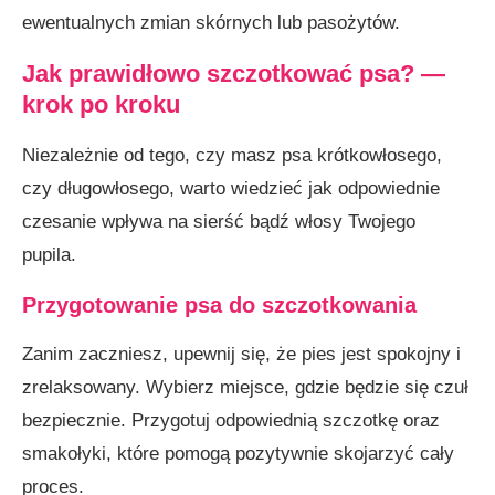
ewentualnych zmian skórnych lub pasożytów.
Czy szczotkowanie psa pomaga zmniejszyć
linienie?
Jak prawidłowo szczotkować psa? —
krok po kroku
Jakie szczotki są odpowiednie dla psów
krótkowłosych?
Niezależnie od tego, czy masz psa krótkowłosego,
czy długowłosego, warto wiedzieć jak odpowiednie
czesanie wpływa na sierść bądź włosy Twojego
pupila.
Przygotowanie psa do szczotkowania
Zanim zaczniesz, upewnij się, że pies jest spokojny i
zrelaksowany. Wybierz miejsce, gdzie będzie się czuł
bezpiecznie. Przygotuj odpowiednią szczotkę oraz
smakołyki, które pomogą pozytywnie skojarzyć cały
proces.