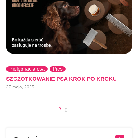
Pielęgnacja psa
Pies
SZCZOTKOWANIE PSA KROK PO KROKU
27 maja, 2025
0