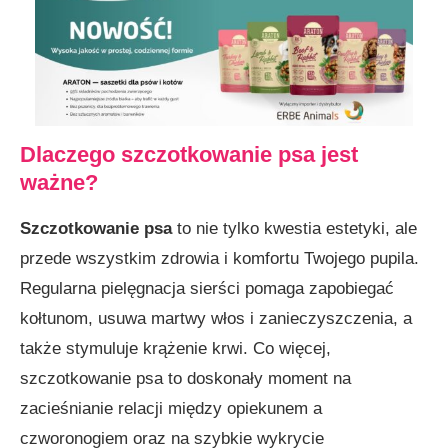
domu
Poprawa krążenia krwi i stanu skóry psa
Budowanie więzi między właścicielem a psem
Błędy, których należy unikać przy szczotkowaniu
Dlaczego szczotkowanie psa jest
psa
ważne?
Zbyt mocne szczotkowanie
Szczotkowanie psa
to nie tylko kwestia estetyki, ale
Pomijanie miejsc trudno dostępnych
przede wszystkim zdrowia i komfortu Twojego pupila.
Niewłaściwy wybór szczotki
Regularna pielęgnacja sierści pomaga zapobiegać
Podsumowanie: Kluczowe zasady szczotkowania
kołtunom, usuwa martwy włos i zanieczyszczenia, a
psa
także stymuluje krążenie krwi. Co więcej,
FAQ — Najczęściej zadawane pytania
szczotkowanie psa to doskonały moment na
zacieśnianie relacji między opiekunem a
Jak często powinno się szczotkować psa
czworonogiem oraz na szybkie wykrycie
długowłosego?