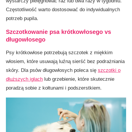
wystarczy pielęgnować raz lub dwa razy w tygodniu.
Częstotliwość warto dostosować do indywidualnych
potrzeb pupila.
Szczotkowanie psa krótkowłosego vs
długowłosego
Psy krótkowłose potrzebują szczotek z miękkim
włosiem, które usuwają luźną sierść bez podrażniania
skóry. Dla psów długowłosych poleca się
szczotki o
dłuższych igłach
lub grzebienie, które skutecznie
poradzą sobie z kołtunami i podszerstkiem.