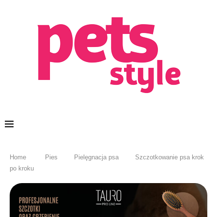
Home
Pies
Pielęgnacja psa
Szczotkowanie psa krok
po kroku