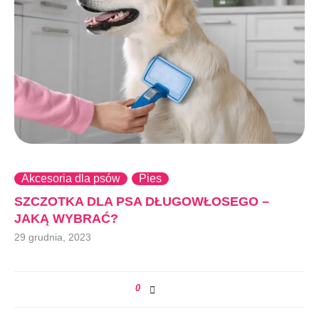
Akcesoria dla psów
Pies
SZCZOTKA DLA PSA DŁUGOWŁOSEGO –
JAKĄ WYBRAĆ?
29 grudnia, 2023
0