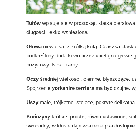
Tułów
wpisuje się w prostokąt, klatka piersiow
długości, lekko wzniesiona.
Głowa
niewielka, z krótką kufą. Czaszka płask
podkreślony dodatkowo przez upiętą na głowie 
nożycowy. Nos czarny.
Oczy
średniej wielkości, ciemne, błyszczące, us
Spojrzenie
yorkshire terriera
ma być czujne, wy
Uszy
małe, trójkątne, stojące, pokryte delikatn
Kończyny
krótkie, proste, równo ustawione, ła
swobodny, w kłusie daje wrażenie psa dostojnie