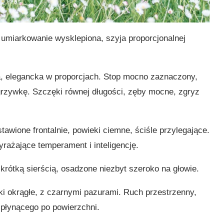
a umiarkowanie wysklepiona, szyja proporcjonalnej
a, elegancka w proporcjach. Stop mocno zaznaczony,
grzywkę. Szczęki równej długości, zęby mocne, zgryz
tawione frontalnie, powieki ciemne, ściśle przylegające.
rażające temperament i inteligencję.
ą krótką sierścią, osadzone niezbyt szeroko na głowie.
pki okrągłe, z czarnymi pazurami. Ruch przestrzenny,
 płynącego po powierzchni.