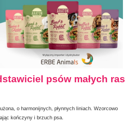
edstawiciel psów małych ras
łużona, o harmonijnych, płynnych liniach. Wzorcowo
ając kończyny i brzuch psa.