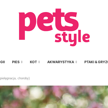
GII
PIES
KOT
AKWARYSTYKA
PTAKI & GRYZ
, pielęgnacja, choroby)