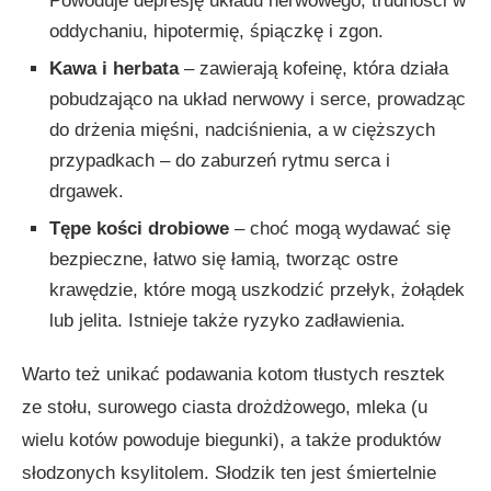
Powoduje depresję układu nerwowego, trudności w
oddychaniu, hipotermię, śpiączkę i zgon.
Kawa i herbata
– zawierają kofeinę, która działa
pobudzająco na układ nerwowy i serce, prowadząc
do drżenia mięśni, nadciśnienia, a w cięższych
przypadkach – do zaburzeń rytmu serca i
drgawek.
Tępe kości drobiowe
– choć mogą wydawać się
bezpieczne, łatwo się łamią, tworząc ostre
krawędzie, które mogą uszkodzić przełyk, żołądek
lub jelita. Istnieje także ryzyko zadławienia.
Warto też unikać podawania kotom tłustych resztek
ze stołu, surowego ciasta drożdżowego, mleka (u
wielu kotów powoduje biegunki), a także produktów
słodzonych ksylitolem. Słodzik ten jest śmiertelnie