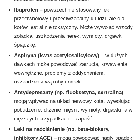
Ibuprofen
– powszechnie stosowany lek
przeciwbólowy i przeciwzapalny u ludzi, ale dla
kotów jest silnie toksyczny. Może wywołać wrzody
żołądka, uszkodzenia nerek, wymioty, drgawki i
śpiączkę.
Aspiryna (kwas acetylosalicylowy)
– w dużych
dawkach może powodować zatrucia, krwawienia
wewnętrzne, problemy z oddychaniem,
uszkodzenia wątroby i nerek.
Antydepresanty (np. fluoksetyna, sertralina)
–
mogą wpływać na układ nerwowy kota, wywołując
pobudzenie, drżenie mięśni, wymioty, drgawki, a w
cięższych przypadkach – zapaść.
Leki na nadciśnienie (np. beta-blokery,
inhibitory ACE)
– mogą powodować nagły spadek