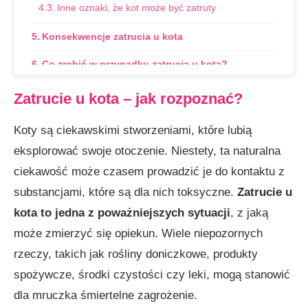
Inne oznaki, że kot może być zatruty
Konsekwencje zatrucia u kota
Co zrobić w przypadku zatrucia u kota? —
działanie krok po kroku
Zatrucie u kota – jak rozpoznać?
Krok 1: Sprawdzenie źródła zatrucia u kota
Koty są ciekawskimi stworzeniami, które lubią
Krok 2: Natychmiastowa pomoc i zabezpieczenie
eksplorować swoje otoczenie. Niestety, ta naturalna
kota
ciekawość może czasem prowadzić je do kontaktu z
Krok 3: Kontakt z lekarzem weterynarii i pierwsza
substancjami, które są dla nich toksyczne.
Zatrucie u
pomoc przy zatruciu u kota
kota to jedna z poważniejszych sytuacji
, z jaką
Krok 4: Postępowanie według zaleceń specjalisty
może zmierzyć się opiekun. Wiele niepozornych
Celowe zatrucie kota — jak rozpoznać i jak
rzeczy, takich jak rośliny doniczkowe, produkty
chronić pupila?
spożywcze, środki czystości czy leki, mogą stanowić
FAQ – Najczęściej zadawane pytania dotyczące
dla mruczka śmiertelne zagrożenie.
zatrucia u kota