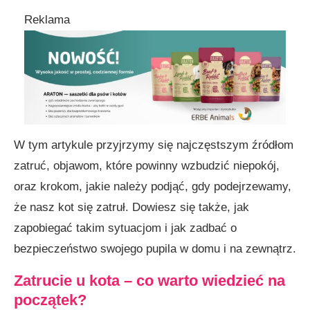
Reklama
Jakie rośliny są trujące dla kotów?
Czy kot może zatruć się przez kontakt z
roślinami?
Jakie są domowe sposoby na złagodzenie
objawów zatrucia u kota?
Podsumowanie: Zatrucie u kota – jak rozpoznać?
W tym artykule przyjrzymy się najczęstszym źródłom
zatruć, objawom, które powinny wzbudzić niepokój,
oraz krokom, jakie należy podjąć, gdy podejrzewamy,
że nasz kot się zatruł. Dowiesz się także, jak
zapobiegać takim sytuacjom i jak zadbać o
bezpieczeństwo swojego pupila w domu i na zewnątrz.
Zatrucie u kota – co warto wiedzieć na
początek?