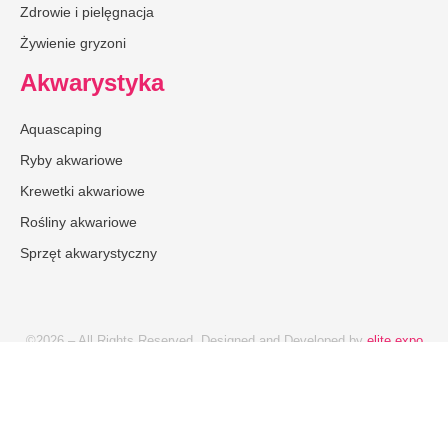
Zdrowie i pielęgnacja
Żywienie gryzoni
Akwarystyka
Aquascaping
Ryby akwariowe
Krewetki akwariowe
Rośliny akwariowe
Sprzęt akwarystyczny
©2026 – All Rights Reserved. Designed and Developed by
elite expo
Reklama
Redakcja
Polityka prywatności
Regulamin konkursu