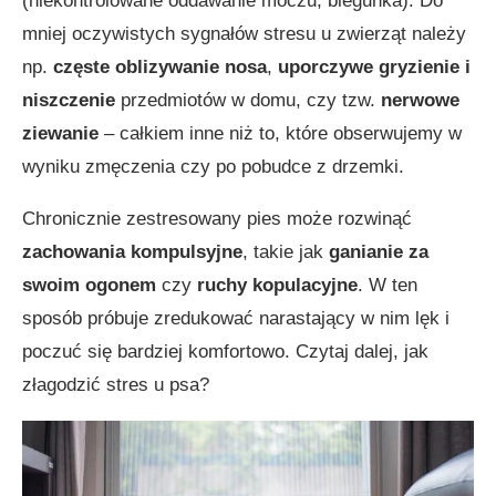
(niekontrolowane oddawanie moczu, biegunka). Do
mniej oczywistych sygnałów stresu u zwierząt należy
np.
częste oblizywanie nosa
,
uporczywe gryzienie i
niszczenie
przedmiotów w domu, czy tzw.
nerwowe
ziewanie
– całkiem inne niż to, które obserwujemy w
wyniku zmęczenia czy po pobudce z drzemki.
Chronicznie zestresowany pies może rozwinąć
zachowania kompulsyjne
, takie jak
ganianie za
swoim ogonem
czy
ruchy kopulacyjne
. W ten
sposób próbuje zredukować narastający w nim lęk i
poczuć się bardziej komfortowo. Czytaj dalej, jak
złagodzić stres u psa?