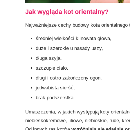
Jak wygląda kot orientalny?
Najważniejsze cechy budowy kota orientalnego 
średniej wielkości klinowata głowa,
duże i szerokie u nasady uszy,
długa szyja,
szczupłe ciało,
długi i ostro zakończony ogon,
jedwabista sierść,
brak podszerstka.
Umaszczenia, w jakich występują koty orientalne
niebieskokremowe, liliowe, niebieskie, rude, k
Od innych ras kotów
wyróżniają się właśnie 