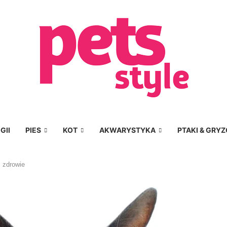
GII
PIES
KOT
AKWARYSTYKA
PTAKI & GRYZ
i zdrowie