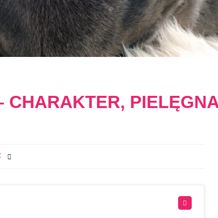
– CHARAKTER, PIELĘGNA
1