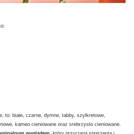
to:
, to: białe, czarne, dymne, tabby, szylkretowe,
remowe, kameo cieniowane oraz srebrzysto cieniowane.
oryginalnym wyglądem
, który przyciąga spojrzenia i