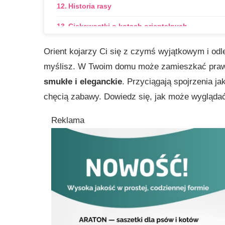
Historia rasy
Ciekawostki o kotach orientalnych
Imię dla kota orientalnego
Orient kojarzy Ci się z czymś wyjątkowym i odle
myślisz. W Twoim domu może zamieszkać prawd
Klasyfikacje FIFe
smukłe i eleganckie
. Przyciągają spojrzenia j
Podsumowanie
chęcią zabawy. Dowiedz się, jak może wyglądać 
Reklama