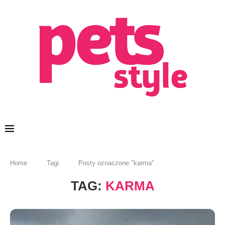
Home
Tagi
Posty oznaczone "karma"
TAG:
KARMA