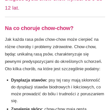
12 lat.
Na co choruje chow-chow?
Jak każda rasa psów chow-chow może cierpieć na
różne choroby i problemy zdrowotne. Chow-chow,
będąc unikalną rasą psów, charakteryzuje się
pewnymi predyspozycjami do określonych schorzeń.
Oto kilka chorób, na które jest szczególnie podatny:
Dysplazja stawów:
psy tej rasy mają skłonność
do dysplazji stawów biodrowych i łokciowych, co
może prowadzić do bólu i trudności z poruszaniem
się.
Zapalenie skóry:
chow-chow mają gęstą,