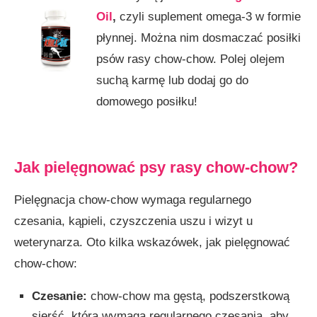
Oil
,
czyli suplement omega-3 w formie
płynnej. Można nim dosmaczać posiłki
psów rasy chow-chow. Polej olejem
suchą karmę lub dodaj go do
domowego posiłku!
Jak pielęgnować psy rasy chow-chow?
Pielęgnacja chow-chow wymaga regularnego
czesania, kąpieli, czyszczenia uszu i wizyt u
weterynarza. Oto kilka wskazówek, jak pielęgnować
chow-chow:
Czesanie:
chow-chow ma gęstą, podszerstkową
sierść, która wymaga regularnego czesania, aby