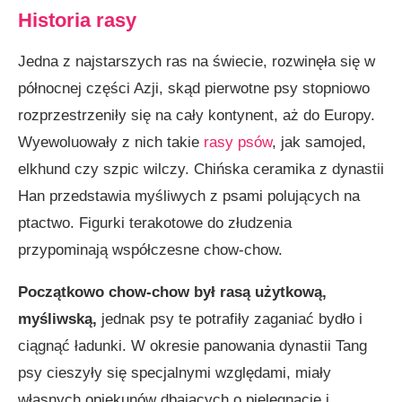
Historia rasy
Jedna z najstarszych ras na świecie, rozwinęła się w
północnej części Azji, skąd pierwotne psy stopniowo
rozprzestrzeniły się na cały kontynent, aż do Europy.
Wyewoluowały z nich takie
rasy psów
, jak samojed,
elkhund czy szpic wilczy. Chińska ceramika z dynastii
Han przedstawia myśliwych z psami polujących na
ptactwo. Figurki terakotowe do złudzenia
przypominają współczesne chow-chow.
Początkowo chow-chow był rasą użytkową,
myśliwską,
jednak psy te potrafiły zaganiać bydło i
ciągnąć ładunki. W okresie panowania dynastii Tang
psy cieszyły się specjalnymi względami, miały
własnych opiekunów dbających o pielęgnację i