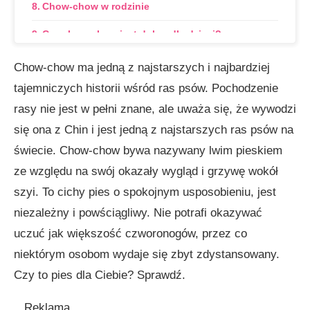
Chow-chow w rodzinie
Czy chow-chow jest dobry dla dzieci?
Czy chow-chow nadaje się do bloku?
Chow-chow ma jedną z najstarszych i najbardziej
tajemniczych historii wśród ras psów. Pochodzenie
Żywienie chow-chow
rasy nie jest w pełni znane, ale uważa się, że wywodzi
Suplementy diety dla psa rasy chow chow
się ona z Chin i jest jedną z najstarszych ras psów na
Jak pielęgnować psy rasy chow-chow?
świecie. Chow-chow bywa nazywany lwim pieskiem
ze względu na swój okazały wygląd i grzywę wokół
Czy chow-chow gubi sierść?
szyi. To cichy pies o spokojnym usposobieniu, jest
Ile kosztuje pies chow-chow?
niezależny i powściągliwy. Nie potrafi okazywać
Historia rasy
uczuć jak większość czworonogów, przez co
niektórym osobom wydaje się zbyt zdystansowany.
Ciekawostki o chow-chow
Czy to pies dla Ciebie? Sprawdź.
Imię dla chow-chow
Reklama