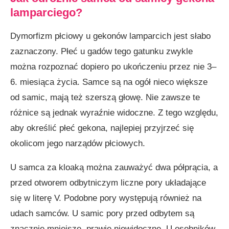
lamparciego?
Dymorfizm płciowy u gekonów lamparcich jest słabo
zaznaczony. Płeć u gadów tego gatunku zwykle
można rozpoznać dopiero po ukończeniu przez nie 3–
6. miesiąca życia. Samce są na ogół nieco większe
od samic, mają też szerszą głowę. Nie zawsze te
różnice są jednak wyraźnie widoczne. Z tego względu,
aby określić płeć gekona, najlepiej przyjrzeć się
okolicom jego narządów płciowych.
U samca za kloaką można zauważyć dwa półprącia, a
przed otworem odbytniczym liczne pory układające
się w literę V. Podobne pory występują również na
udach samców. U samic pory przed odbytem są
znacznie mniejsze, prawie niewidoczne. U osobników