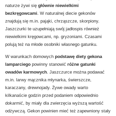
naturze żywi się
głównie niewielkimi
bezkręgowcami
. W naturalnej diecie gekonów
znajdują się m.in. pająki, chrząszcze, skorpiony.
Jaszczurki te uzupełniają swój jadłospis również
niewielkimi kręgowcami, np. gryzoniami. Czasami
polują też na młode osobniki własnego gatunku.
W warunkach domowych
podstawę diety gekona
lamparciego
powinny stanowić
różne gatunki
owadów karmowych
. Jaszczurce można podawać
m.in. larwy mącznika młynarka, świerszcze,
karaczany, drewnojady. Żywe owady warto
kilkanaście godzin przed podaniem odpowiednio
dokarmić, by miały dla zwierzęcia wyższą wartość
odżywczą. Gekon powinien mieć też zapewniony stały