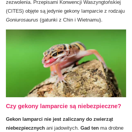
zezwolenia. Przepisami Konwencji Waszyngtońskiej
(CITES) objęte są jedynie gekony lamparcie z rodzaju
Goniurosaurus
(gatunki z Chin i Wietnamu).
Czy gekony lamparcie są niebezpieczne?
Gekon lamparci
nie jest zaliczany do zwierząt
niebezpiecznych
ani jadowitych.
Gad ten
ma drobne