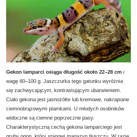
Gekon lamparci osiąga długość około 22–28 cm
i
wagę 60–100 g. Jaszczurka tego gatunku wyróżnia
się zachwycającym, kontrastującym ubarwieniem.
Ciało gekona jest jasnożółte lub kremowe, nakrapiane
ciemnobrązowymi plamkami. U młodych osobników
widoczne są ciemne poprzeczne pasy.
Charakterystyczną cechą gekona lamparciego jest
gruby ogon, który stanowi magazyn tłuszczu. W razie