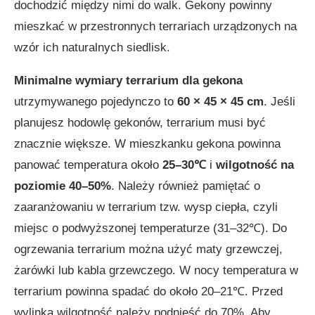
dochodzić między nimi do walk. Gekony powinny
mieszkać w przestronnych terrariach urządzonych na
wzór ich naturalnych siedlisk.
Minimalne wymiary terrarium dla gekona
utrzymywanego pojedynczo to
60 × 45 × 45 cm
. Jeśli
planujesz hodowlę gekonów, terrarium musi być
znacznie większe. W mieszkanku gekona powinna
panować temperatura około
25–30℃
i
wilgotność na
poziomie 40–50%
. Należy również pamiętać o
zaaranżowaniu w terrarium tzw. wysp ciepła, czyli
miejsc o podwyższonej temperaturze (31–32℃). Do
ogrzewania terrarium można użyć maty grzewczej,
żarówki lub kabla grzewczego. W nocy temperatura w
terrarium powinna spadać do około 20–21℃. Przed
wylinką wilgotność należy podnieść do 70%. Aby