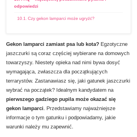
odpowiedzi
Czy gekon lamparci może ugryźć?
Czy trzeba mieć pozwolenie na gekona
lamparciego?
Gekon lamparci zamiast psa lub kota?
Egzotyczne
Czy gekony lamparcie są niebezpieczne?
jaszczurki są coraz częściej wybierane na domowych
Czy gekony lamparcie można brać na ręce?
towarzyszy. Niestety opieka nad nimi bywa dosyć
wymagająca, zwłaszcza dla początkujących
Czy gekon lamparci śpi w dzień?
terrarystów. Zastanawiasz się, jaki gatunek jaszczurki
Czy gekon się przywiązuje?
wybrać na początek? Idealnym kandydatem na
Podsumowanie:
pierwszego gadziego pupila może okazać się
gekon lamparci
. Przedstawiamy najważniejsze
informacje o tym gatunku i podpowiadamy, jakie
warunki należy mu zapewnić.