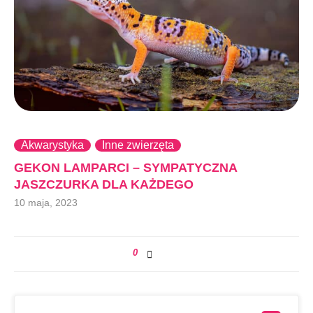
Akwarystyka
Inne zwierzęta
GEKON LAMPARCI – SYMPATYCZNA
JASZCZURKA DLA KAŻDEGO
10 maja, 2023
0